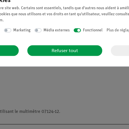
re site web. Certains sont essentiels, tandis que d'autres nous aident à améli
ookies que nous utilisons et vos droits en tant qu'utilisateur, veuillez consult
mps :
um
.
 avec une tension constante U et une résistance constante R
Marketing
Média externes
Fonctionnel
Plus de régla
C et U constants)
ts).
Refuser tout
de charge d'un condensateur à partir des valeurs mesurées.
tilisant le multimètre 07124-12.