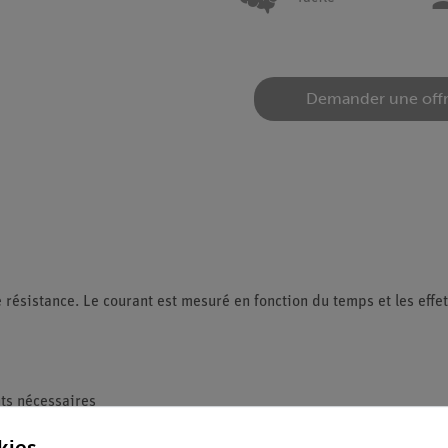
Demander une off
résistance. Le courant est mesuré en fonction du temps et les effets
ts nécessaires
tronique peuvent être réalisées avec cet équipement
kies