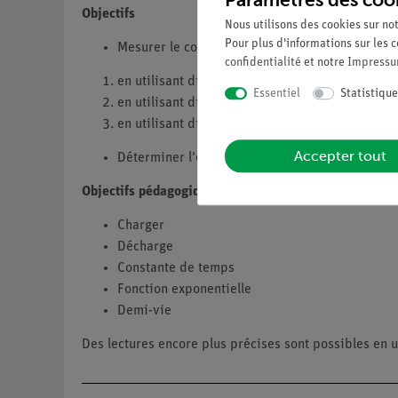
Objectifs
Nous utilisons des cookies sur not
Pour plus d'informations sur les c
Mesurer le courant de charge en fonction du te
confidentialité
et notre
Impress
en utilisant différentes valeurs de capacité C,
Essentiel
Statistique
en utilisant différentes valeurs de résistance (
en utilisant différentes tensions (R et C constan
Accepter tout
Déterminer l'équation représentant le courant 
Objectifs pédagogiques
Charger
Décharge
Constante de temps
Fonction exponentielle
Demi-vie
Des lectures encore plus précises sont possibles en u