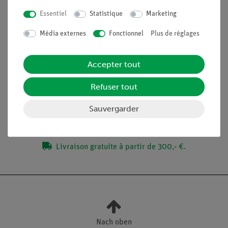
Essentiel
Statistique
Marketing
Accessoires nécessaires
Balance de précision 620g/0.001g
Média externes
Fonctionnel
Plus de réglages
Accepter tout
Contenu de livraison
Refuser tout
Médias / Téléchargements
Sauvergarder
Livraison gratuite à partir de 300,- €.
Nach oben