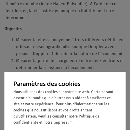
diamètre du tube (loi de Hagen-Poiseuille). A l'aide de ces
deux lois et, la viscosité dynamique ou fluidité peut être
déterminée.
Objectifs
Mesurer la vitesse moyenne à trois différents débits en
utilisant un sonographe ultrasonique Doppler avec
prismes Doppler. Determiner la nature de l'écoulement.
Mesurer la perte de charge entre entre deux endroits et
déterminer la résistance à l'écoulement.
Calculer viscosité fluidité et comparer aux résultats
d'autres liquides.
Paramètres des cookies
Nous utilisons des cookies sur notre site web. Certains sont
Pour en savoir plus sur ...
essentiels, tandis que d'autres nous aident à améliorer ce
L'effet Doppler ultrasonique
site et votre expérience. Pour plus d'informations sur les
cookies que nous utilisons et vos droits en tant
L'écoulement laminaire et turbulent
qu'utilisateur, veuillez consulter notre
Politique de
L'équation de continuité
confidentialité
et notre
Impressum
.
L'équation de Bernoulli