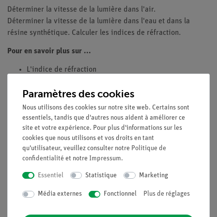
Déterminer la vitesse de la lumière dans l'air.
Déterminer la vitesse de la lumière dans l'eau et dans la
résine synthétique. Calculer les indices de réfraction.
Pour en savoir plus sur ...
L'indice de réfraction
La longueur d'onde
Paramètres des cookies
la fréquence
La phase
Nous utilisons des cookies sur notre site web. Certains sont
La modulation
essentiels, tandis que d'autres nous aident à améliorer ce
La constante du champ électrique
site et votre expérience. Pour plus d'informations sur les
cookies que nous utilisons et vos droits en tant
La constante du champs magnétique
qu'utilisateur, veuillez consulter notre
Politique de
confidentialité
et notre
Impressum
.
Contenu de livraison
Essentiel
Statistique
Marketing
Média externes
Fonctionnel
Plus de réglages
Médias / Téléchargements