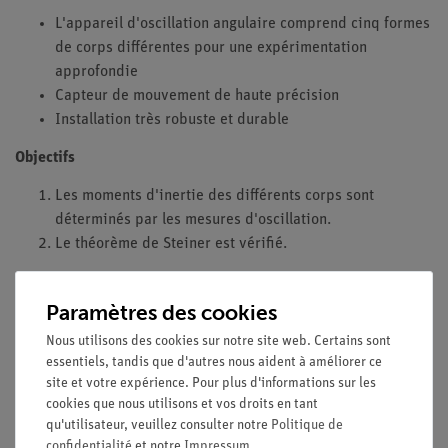
L'appareil d'oscillation angulaire comprend cinq formes
de corps différentes pour une expérimentation
approfondie
Capteur de mouvement de haute précision
Installation très robuste et durable
Objectifs
Les moments d'inertie des différents corps sont
déterminés par les mesures d'oscillation.
Le théorème de Steiner est vérifié.
Ce que vous pouvez apprendre sur
Paramètres des cookies
Corps rigide
Nous utilisons des cookies sur notre site web. Certains sont
Moment d'inertie
essentiels, tandis que d'autres nous aident à améliorer ce
Centre de gravité
site et votre expérience. Pour plus d'informations sur les
Axe de rotation
cookies que nous utilisons et vos droits en tant
Vibration de torsion
qu'utilisateur, veuillez consulter notre
Politique de
Constante du ressort
confidentialité
et notre
Impressum
.