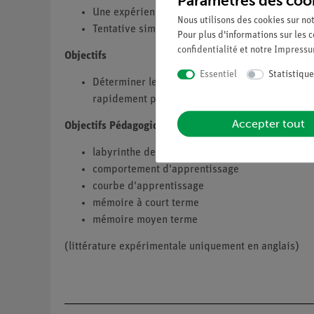
Paramètres des coo
Une expérience passionnante pour les élèves
Nous utilisons des cookies sur not
Tentative simple mais efficace d'aborder la qu
Pour plus d'informations sur les c
confidentialité
et notre
Impress
Objectifs
Essentiel
Statistique
Déterminer les courbes d'apprentissage pour deux
rapidement possible.
Accepter tout
Objectifs Pédagogiques
labyrinthe de doigts
comportement d'apprentissage
courbe d'apprentissage
mémoire à court terme
mémoire moyen terme
(littérature expérimentale uniquement en anglais)