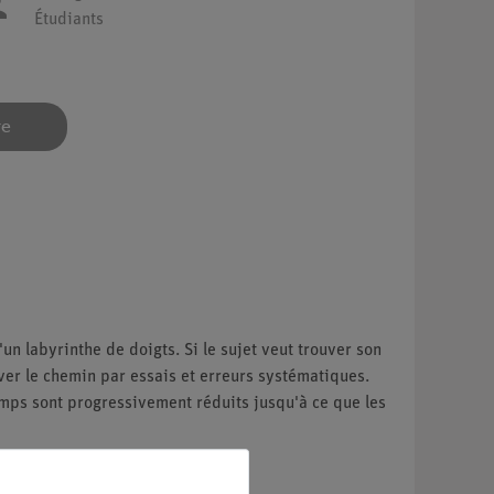
Étudiants
re
un labyrinthe de doigts. Si le sujet veut trouver son
uver le chemin par essais et erreurs systématiques.
emps sont progressivement réduits jusqu'à ce que les