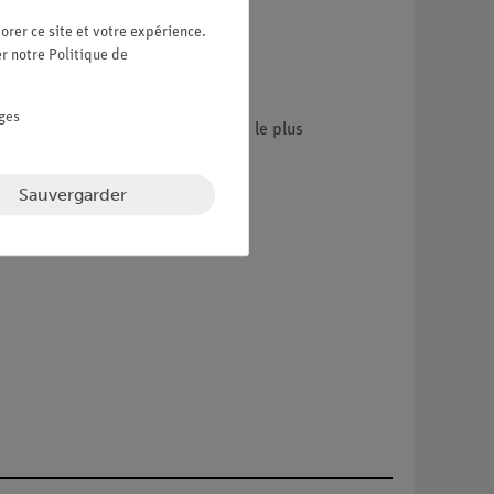
orer ce site et votre expérience.
er notre
Politique de
ges
plus petit nombre d'erreurs et (2) le plus
Sauvergarder