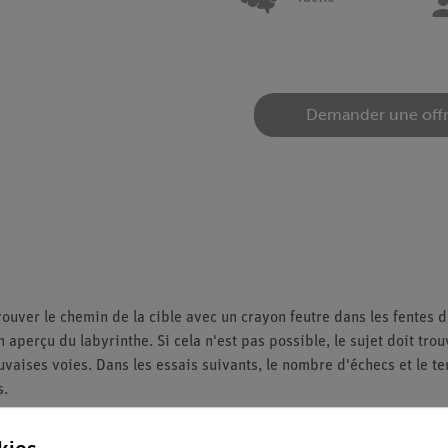
Demander une off
ouver le chemin de la cible avec un crayon feutre dans les fentes d'
 aperçu du labyrinthe. Si cela n'est pas possible, le sujet doit tro
uvaises voies. Dans les essais suivants, le nombre d'échecs et le t
s.