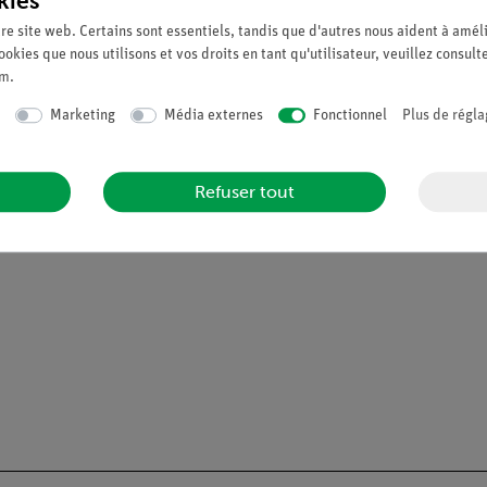
kies
re site web. Certains sont essentiels, tandis que d'autres nous aident à améli
estion de la mémoire à court et moyen terme
ookies que nous utilisons et vos droits en tant qu'utilisateur, veuillez consult
um
.
Marketing
Média externes
Fonctionnel
Plus de régla
 objectifs de test différents : parcourir le labyrinthe (1) avec le 
Refuser tout