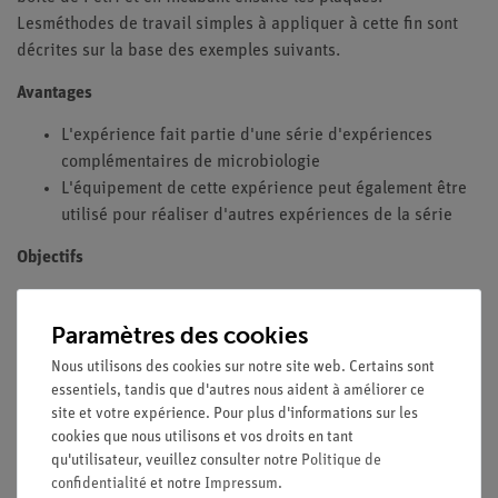
Les
méthodes de travail simples à appliquer à cette fin sont
décrites sur la base des exemples suivants
.
Avantages
L'expérience fait partie d'une série d'expériences
complémentaires de microbiologie
L'équipement de cette expérience peut également être
utilisé pour réaliser d'autres expériences de la série
Objectifs
Fournir des preuves de la présence de micro-organismes
Paramètres des cookies
dans l'air.
Nous utilisons des cookies sur notre site web. Certains sont
sur des objets d'usage quotidien.
essentiels, tandis que d'autres nous aident à améliorer ce
de micro-organismes sur la peau.
site et votre expérience. Pour plus d'informations sur les
de microogranismes sur les insectes.
cookies que nous utilisons et vos droits en tant
qu'utilisateur, veuillez consulter notre
Politique de
Ce que vous pouvez apprendre sur
confidentialité
et notre
Impressum
.