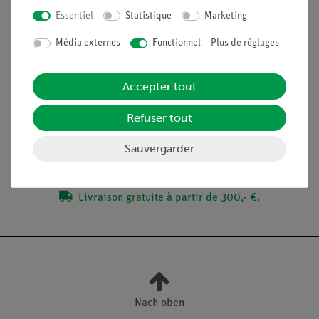
Désinfection
Essentiel
Statistique
Marketing
La gélose nutritive
Stérilité
Média externes
Fonctionnel
Plus de réglages
Accepter tout
Contenu de livraison
Refuser tout
Médias / Téléchargements
Sauvergarder
Livraison gratuite à partir de 300,- €.
Nach oben