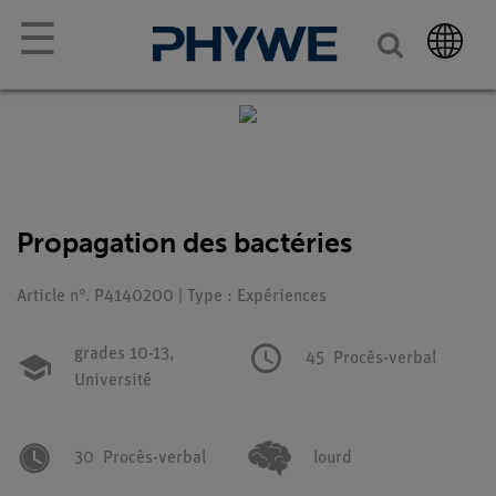
☰
Propagation des bactéries
Article n°. P4140200 | Type : Expériences
grades 10-13,
45
Procès-verbal
Université
30
Procès-verbal
lourd