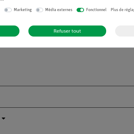
l'échantillon de DPPH (Diphénylpicrylhydrazyl).
Marketing
Média externes
Fonctionnel
Plus de régla
FWHM) de la ligne d'absorption
Refuser tout