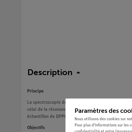
Description
Principe
La spectroscopie de résonance de spin électronique (
Paramètres des coo
celui de la résonance magnétique nucléaire (RMN), ma
échantillon de DPPH (Diphenylpikrylhydrazyl) et la d
Nous utilisons des cookies sur not
Pour plus d'informations sur les c
Objectifs
confidentialité
et notre
Impress