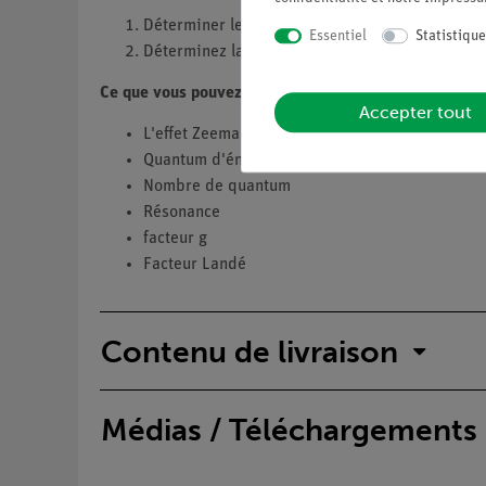
Déterminer le facteur g (facteur de Landé) de 
Essentiel
Statistique
Déterminez la largeur maximale à mi-hauteur (
Ce que vous pouvez apprendre sur
Accepter tout
L'effet Zeeman
Quantum d'énergie
Nombre de quantum
Résonance
facteur g
Facteur Landé
Contenu de livraison
Médias / Téléchargements