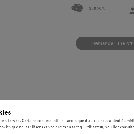
support
Demander une off
ESR) permet d'étudier les composés ayant des électrons non appari
kies
is avec cette technique, les spins des électrons sont excités au li
emi-largeur de la ligne d'absorption sont déterminés à l'aide de l'
re site web. Certains sont essentiels, tandis que d'autres nous aident à améli
ookies que nous utilisons et vos droits en tant qu'utilisateur, veuillez consult
um
.