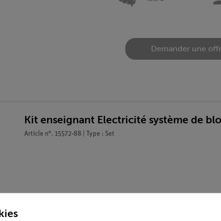
Demander une off
Kit enseignant Electricité système de b
Article n°. 15572-88 | Type : Set
kies