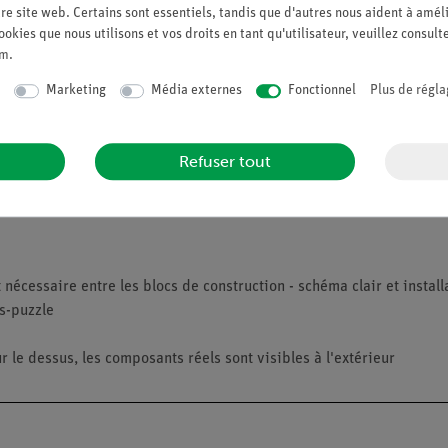
re site web. Certains sont essentiels, tandis que d'autres nous aident à améli
ookies que nous utilisons et vos droits en tant qu'utilisateur, veuillez consult
um
.
Marketing
Média externes
Fonctionnel
Plus de régla
Refuser tout
ente (DEL) doit être tracée à partir de mesures de tension et de c
té d'une source de courant continu, et que même une différenciation 
écessaire entre les blocs de construction - schéma clair et install
s-puzzle
 le dessus, les composants réels sont visibles à l'extérieur