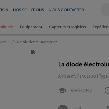
TION
NOS SOLUTIONS
NOUS CONTACTER
pliquée
Équipement
Capteurs et logiciels
Expérien
ental II
La diode électroluminescente
La diode électro
Article n°. P1401100 | Type
grades 10-13
lourd