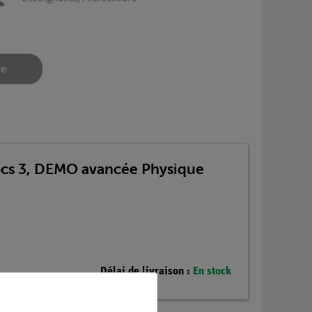
re
locs 3, DEMO avancée Physique
Délai de livraison :
En stock