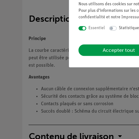
Nous utilisons des cookies sur not
Pour plus d'informations sur les c
Description
confidentialité
et notre
Impress
Essentiel
Statistique
Principe
Accepter tout
La courbe caractéristique d'une diode électroluminesc
peut être utilisée pour aider à reconnaître la polari
est possible.
Avantages
Aucun câble de connexion supplémentaire n'est n
Sécurité des contacts grâce au système de bloc
Contacts plaqués or sans corrosion
Succès doublé : Schéma du circuit électrique sur
Contenu de livraison