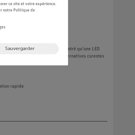
orer ce site et votre expérience.
er notre
Politique de
ges
Sauvergarder
ourant. En outre, il doit être démontré qu'une LED
entre les tensions continues et alternatives curentes
ation rapide