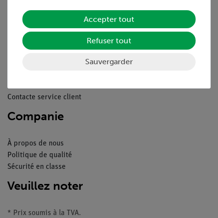
Mentions légales
Accepter tout
Service
Refuser tout
Aperçu du service
Sauvergarder
Téléchargements
Catalogue
Webinaires et vidéos
Contacte service client
Companie
À propos de nous
Politique de qualité
Sécurité en classe
Veuillez noter
* Prix soumis à la TVA.