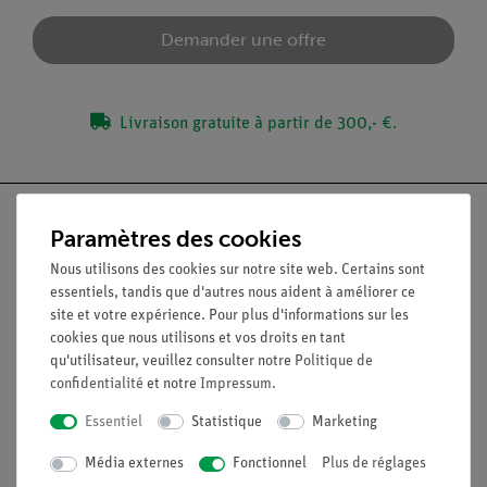
Demander une offre
Livraison gratuite à partir de 300,- €.
Paramètres des cookies
Nous utilisons des cookies sur notre site web. Certains sont
Nach oben
essentiels, tandis que d'autres nous aident à améliorer ce
site et votre expérience. Pour plus d'informations sur les
cookies que nous utilisons et vos droits en tant
Légal
qu'utilisateur, veuillez consulter notre
Politique de
confidentialité
et notre
Impressum
.
Contact
Essentiel
Statistique
Marketing
Conditions générales de vente
Média externes
Fonctionnel
Plus de réglages
Déclaration de confidentialité