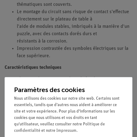
thématiques sont couverts.
Le montage du circuit sans risque de contact s'effectue
directement sur le plateau de table à
l'aide de modules stables, imbriqués à la manière d'un
puzzle, avec des contacts dorés durs et
résistants à la corrosion.
Impression contrastée des symboles électriques sur la
face supérieure.
Caractéristiques techniques
Le set d'appareils se compose d'une boîte de rangement et
contient tous les composants de base
Paramètres des cookies
nécessaires à la réalisation des expériences. La boîte solide
Nous utilisons des cookies sur notre site web. Certains sont
et empilable est équipée d'un insert en
essentiels, tandis que d'autres nous aident à améliorer ce
mousse parfaitement adapté qui protège les composants et
site et votre expérience. Pour plus d'informations sur les
permet de vérifier rapidement s'ils sont
cookies que nous utilisons et vos droits en tant
complets.
qu'utilisateur, veuillez consulter notre
Politique de
confidentialité
et notre
Impressum
.