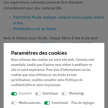
Les expériences suivantes peuvent être étendues
virtuellement avec des contenus RA :
P1001000 Poulie multiple composé d'une poulie mobile
et fixe
P0999169 La loi de Hooke
Avec le licence pour l'école, chaque élève d'une école peut
vivre 2 expériences du
TESS Mécanique 1 (25271-88D)
en
réalité augmentée.
Paramètres des cookies
En outre, nous proposons également des
licence de classe
Nous utilisons des cookies sur notre site web. Certains sont
(25271-61)
. Ces options sont idéales pour les petits groupes,
essentiels, tandis que d'autres nous aident à améliorer ce
site et votre expérience. Pour plus d'informations sur les
tandis que le package scolaire permet d'enrichir tout
cookies que nous utilisons et vos droits en tant
l'environnement scolaire avec des contenus d'apprentissage
qu'utilisateur, veuillez consulter notre
Politique de
interactifs.
confidentialité
et notre
Impressum
.
Essentiel
Statistique
Marketing
Accessoires
Média externes
Fonctionnel
Plus de réglages