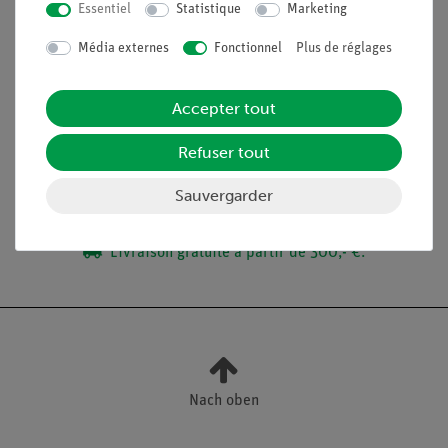
Essentiel
Statistique
Marketing
Contenu de livraison
Média externes
Fonctionnel
Plus de réglages
Accessoires
Accepter tout
Refuser tout
Médias / Téléchargements
Sauvergarder
Livraison gratuite à partir de 300,- €.
Nach oben