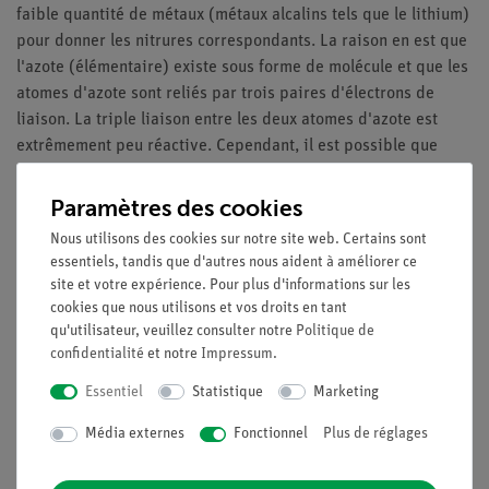
faible quantité de métaux (métaux alcalins tels que le lithium)
pour donner les nitrures correspondants. La raison en est que
l'azote (élémentaire) existe sous forme de molécule et que les
atomes d'azote sont reliés par trois paires d'électrons de
liaison. La triple liaison entre les deux atomes d'azote est
extrêmement peu réactive. Cependant, il est possible que
l'azote réagisse avec des métaux réactifs (par exemple, le
calcium ou le magnésium), comme le montre cette expérience.
Paramètres des cookies
Ce que vous pouvez apprendre sur
Nous utilisons des cookies sur notre site web. Certains sont
essentiels, tandis que d'autres nous aident à améliorer ce
le comportement réactionnel de l'azote
site et votre expérience. Pour plus d'informations sur les
la préparation des nitrures métalliques
cookies que nous utilisons et vos droits en tant
qu'utilisateur, veuillez consulter notre
Politique de
confidentialité
et notre
Impressum
.
Contenu de livraison
Essentiel
Statistique
Marketing
Média externes
Fonctionnel
Plus de réglages
Médias / Téléchargements