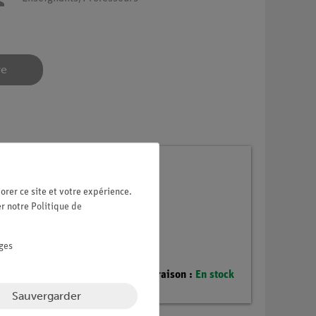
re
ilé
orer ce site et votre expérience.
er notre
Politique de
ges
Délai de livraison :
En stock
Sauvergarder