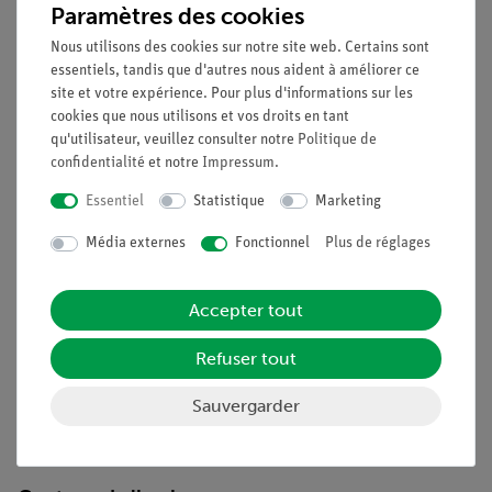
Description
Paramètres des cookies
Nous utilisons des cookies sur notre site web. Certains sont
essentiels, tandis que d'autres nous aident à améliorer ce
Principe
site et votre expérience. Pour plus d'informations sur les
cookies que nous utilisons et vos droits en tant
Démontrer la construction et le mode de fonctionnement d'un
qu'utilisateur, veuillez consulter notre
Politique de
engrenage à roue dentée en utilisant un train d'engrenages
confidentialité
et notre
Impressum
.
simple.
Essentiel
Statistique
Marketing
Avantages
Média externes
Fonctionnel
Plus de réglages
Optimisé pour les expériences de démonstration :
Transformation de la direction horizontale en direction
Accepter tout
verticale
Très bonne visibilité : Grands appareils sur fond
Refuser tout
uniforme
Des aimants puissants (au moins 10 N) permettent un
Sauvergarder
montage sûr et donc une manipulation très facile