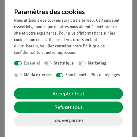
Description
Paramètres des cookies
Nous utilisons des cookies sur notre site web. Certains sont
Principe
essentiels, tandis que d'autres nous aident à améliorer ce
Il s'agit de démontrer l'adéquation d'un tube en U
site et votre expérience. Pour plus d'informations sur les
cookies que nous utilisons et vos droits en tant
partiellement rempli de liquide comme instrument de mesure
qu'utilisateur, veuillez consulter notre
Politique de
de la pression (manomètre).
confidentialité
et notre
Impressum
.
Avantages
Essentiel
Statistique
Marketing
Optimisé pour les expériences de démonstration :
Média externes
Fonctionnel
Plus de réglages
Transformation de la direction horizontale en direction
verticale
Accepter tout
Très bonne visibilité : Grands appareils sur fond
uniforme
Refuser tout
Des aimants puissants (au moins 10 N) permettent un
montage sûr et donc une manipulation très facile
Sauvergarder
Une échelle de mesure magnéto-adhésive facilite les
mesures