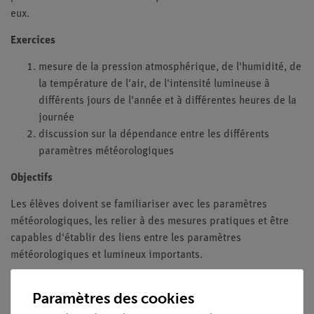
eux.
Exercices
mesure de la pression atmosphérique, de l'humidité, de
la température de l'air, de l'intensité lumineuse à
différents jours de l'année et à différentes heures de la
journée
discussion sur la dépendance entre les différents
paramètres météorologiques
Objectifs
Les élèves doivent se familiariser avec les paramètres
météorologiques, les relier à des mesures pratiques et être
capables d'établir des liens entre les paramètres
météorologiques et lumineux importants.
Avantages
Paramètres des cookies
expérience fait partie d'une solution complète avec de