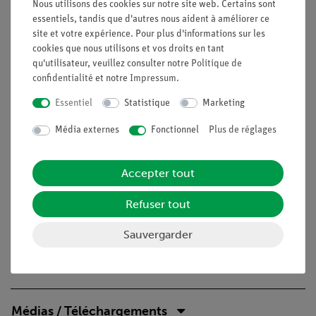
Nous utilisons des cookies sur notre site web. Certains sont
nombreuses expériences dans le domaine de l'écologie
essentiels, tandis que d'autres nous aident à améliorer ce
Mesures possibles à l'intérieur et à l'extérieur, pour une
site et votre expérience. Pour plus d'informations sur les
utilisation mobile
cookies que nous utilisons et vos droits en tant
Description de l'expérience spécialement
qu'utilisateur, veuillez consulter notre
Politique de
confidentialité
compréhensible et préparée de manière didactique
et notre
Impressum
.
(pertinence pour la vie quotidienne, etc.), y compris les
Essentiel
Statistique
Marketing
questions de protocole.
L'enseignement orienté vers l'avenir : Intégration dans
Média externes
Fonctionnel
Plus de réglages
les cours de sciences numériques avec des tablettes ou
des smartphones.
Accepter tout
Augmentation de la motivation des étudiants grâce à
l'utilisation de la mesure intuitiveAPP.
Refuser tout
Augmentation de la compétence médiatique.
Sauvergarder
Contenu de livraison
Médias / Téléchargements