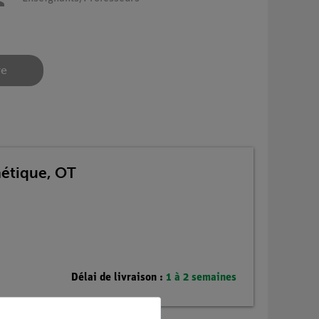
re
étique, OT
Délai de livraison :
1 à 2 semaines