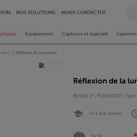
TION
NOS SOLUTIONS
NOUS CONTACTER
pliquée
Équipement
Capteurs et logiciels
Expérien
aire I
Réflexion de la lumière
Réflexion de la l
Article n°. P1100700 | Type
7e à 10e années
facile