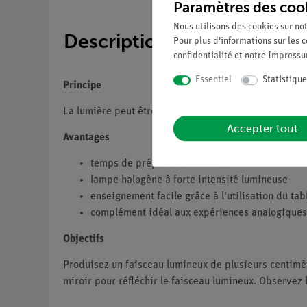
Paramètres des coo
Nous utilisons des cookies sur not
Description
Pour plus d'informations sur les c
confidentialité
et notre
Impress
Essentiel
Statistique
Principe
La lumière peut être réfléchie par les objets. La réfle
Accepter tout
Avantages
temps de préparation minimal
lampe halogène à forte intensité lumineuse
enseignement facile grâce à l'utilisation du t
complément idéal aux expériences analogiques
Objectifs
Produisez un faisceau lumineux de plusieurs centimètr
miroir pour réfléchir le faisceau lumineux. Observez l'