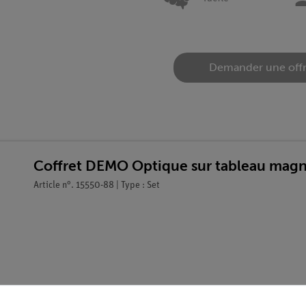
Demander une off
Coffret DEMO Optique sur tableau magn
Article n°. 15550-88 | Type : Set