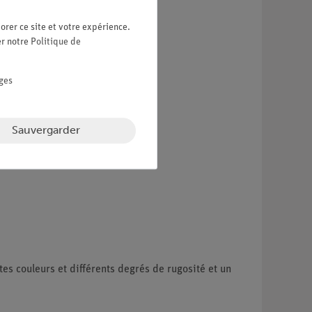
orer ce site et votre expérience.
er notre
Politique de
ges
Sauvergarder
es couleurs et différents degrés de rugosité et un