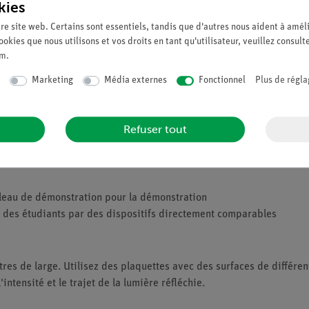
kies
re site web. Certains sont essentiels, tandis que d'autres nous aident à améli
ookies que nous utilisons et vos droits en tant qu'utilisateur, veuillez consult
um
.
Marketing
Média externes
Fonctionnel
Plus de régla
xion est ainsi fonction de la nature de leurs surfaces.
Refuser tout
ableau de démonstration pour la démonstration
 des étudiants par des dispositifs directement comparables
es de large. Utilisez des plaquettes avec des surfaces de différent
intensité et le trajet de la lumière réfléchie.