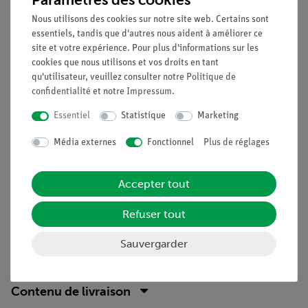
être inversé en réflexion.
Nous utilisons des cookies sur notre site web. Certains sont
Avantages
essentiels, tandis que d'autres nous aident à améliorer ce
site et votre expérience. Pour plus d'informations sur les
temps de préparation minimal
cookies que nous utilisons et vos droits en tant
lampe halogène à forte intensité lumineuse
qu'utilisateur, veuillez consulter notre
Politique de
enseignement facile grâce à l'utilisation de la carte de
confidentialité
et notre
Impressum
.
démonstration pour la démonstration
Essentiel
Statistique
Marketing
complément idéal aux expériences analogiques des
étudiants grâce à des dispositifs directement
Média externes
Fonctionnel
Plus de réglages
comparables
Objectifs
Accepter tout
Faites varier l'angle d'incidence ; notez les angles d'incidence
Refuser tout
et leurs angles de réflexion respectifs dans un tableau.
Observez la lumière incidente et la lumière réfléchie.
Sauvergarder
Contenu de livraison