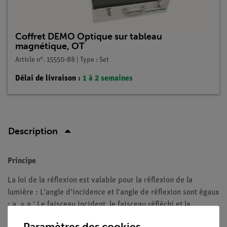
Coffret DEMO Optique sur tableau
magnétique, OT
Article n°. 15550-88 | Type : Set
Délai de livraison :
1 à 2 semaines
Description
Principe
La loi de la réflexion est valable pour la réflexion de la
lumière : L'angle d'incidence et l'angle de réflexion sont égaux
: a. = a.' Le faisceau incident, le faisceau réfléchi et la
normale sont dans le même plan. Le trajet de la lumière peut
Paramètres des cookies