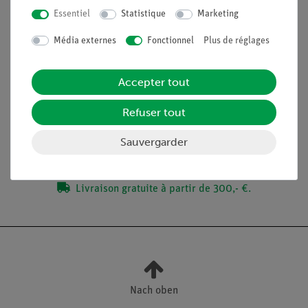
complément idéal aux expériences analogiques des
Essentiel
Statistique
Marketing
étudiants grâce à des dispositifs directement
comparables
Média externes
Fonctionnel
Plus de réglages
Accepter tout
Contenu de livraison
Refuser tout
Médias / Téléchargements
Sauvergarder
Livraison gratuite à partir de 300,- €.
Nach oben