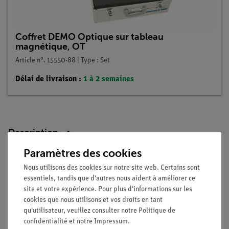
Coffret DEMO Optique sur tableau
magnétique, OT
Article n°. 15550-88 | Type : Set
Délai de livraison :
1 à 2 semaines
Description
Paramètres des cookies
Avantages
Nous utilisons des cookies sur notre site web. Certains sont
essentiels, tandis que d'autres nous aident à améliorer ce
temps de préparation minimal
site et votre expérience. Pour plus d'informations sur les
lampe halogène à forte intensité lumineuse
cookies que nous utilisons et vos droits en tant
enseignement facile grâce à l'utilisation de la carte de
qu'utilisateur, veuillez consulter notre
Politique de
démonstration pour la démonstration
confidentialité
et notre
Impressum
.