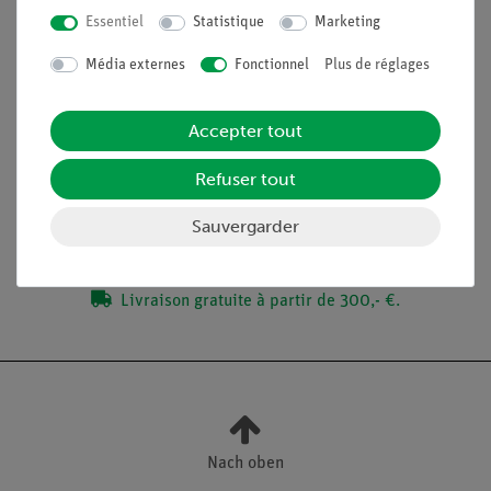
complément idéal aux expériences analogiques des
Essentiel
Statistique
Marketing
étudiants grâce à des dispositifs directement
comparables
Média externes
Fonctionnel
Plus de réglages
Accepter tout
Contenu de livraison
Refuser tout
Médias / Téléchargements
Sauvergarder
Livraison gratuite à partir de 300,- €.
Nach oben