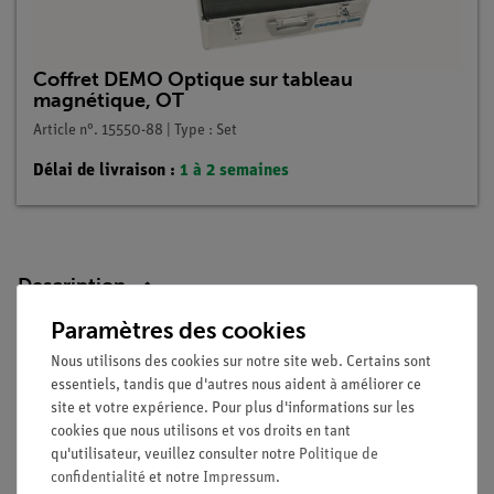
Coffret DEMO Optique sur tableau
magnétique, OT
Article n°. 15550-88 | Type : Set
Délai de livraison :
1 à 2 semaines
Description
Paramètres des cookies
Avantages
Nous utilisons des cookies sur notre site web. Certains sont
essentiels, tandis que d'autres nous aident à améliorer ce
temps de préparation minimal
site et votre expérience. Pour plus d'informations sur les
lampe halogène à forte intensité lumineuse
cookies que nous utilisons et vos droits en tant
enseignement facile grâce à l'utilisation de la carte de
qu'utilisateur, veuillez consulter notre
Politique de
démonstration pour la démonstration
confidentialité
et notre
Impressum
.