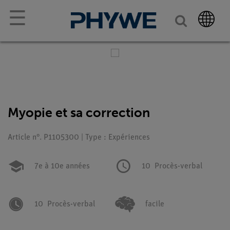
☰
Myopie et sa correction
Article n°. P1105300 | Type : Expériences
7e à 10e années
10
Procès-verbal
10
Procès-verbal
facile