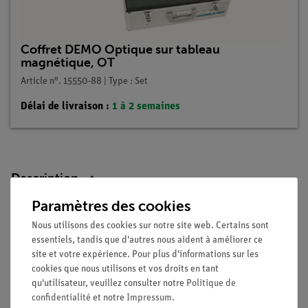
Coffret DEMO Optique sur tableau
magnétique, OT
Article n°. 15550-88 | Type : Set
Délai de livraison :
1 à 2 semaines
Description
Paramètres des cookies
Avantages
Nous utilisons des cookies sur notre site web. Certains sont
essentiels, tandis que d'autres nous aident à améliorer ce
temps de préparation minimal
site et votre expérience. Pour plus d'informations sur les
lampe halogène à forte intensité lumineuse
cookies que nous utilisons et vos droits en tant
enseignement facile grâce à l'utilisation de la carte de
qu'utilisateur, veuillez consulter notre
Politique de
démonstration pour la démonstration
confidentialité
et notre
Impressum
.