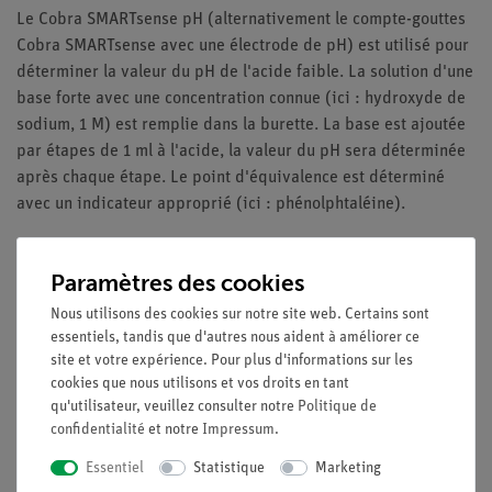
Le Cobra SMARTsense pH (alternativement le compte-gouttes
Cobra SMARTsense avec une électrode de pH) est utilisé pour
déterminer la valeur du pH de l'acide faible. La solution d'une
base forte avec une concentration connue (ici : hydroxyde de
sodium, 1 M) est remplie dans la burette. La base est ajoutée
par étapes de 1 ml à l'acide, la valeur du pH sera déterminée
après chaque étape. Le point d'équivalence est déterminé
avec un indicateur approprié (ici : phénolphtaléine).
Paramètres des cookies
Avantages
Nous utilisons des cookies sur notre site web. Certains sont
Documentation de l'expérience disponible pour les
essentiels, tandis que d'autres nous aident à améliorer ce
élèves et les enseignants : Temps de préparation
site et votre expérience. Pour plus d'informations sur les
minimal
cookies que nous utilisons et vos droits en tant
Enseignement simple et apprentissage efficace grâce à
qu'utilisateur, veuillez consulter notre
Politique de
confidentialité
l'utilisation de la documentation interactive disponible
et notre
Impressum
.
sur les expériences
Essentiel
Statistique
Marketing