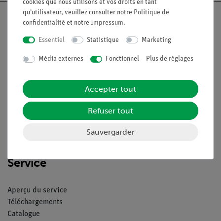
cookies que nous utilisons et vos droits en tant
qu'utilisateur, veuillez consulter notre
Politique de
confidentialité
et notre
Impressum
.
Essentiel
Statistique
Marketing
Nach oben
Média externes
Fonctionnel
Plus de réglages
Légal
Accepter tout
Contact
Refuser tout
Conditions générales de vente
Sauvergarder
Déclaration de confidentialité
Mentions légales
Service
Aperçu du service
Téléchargements
Catalogue