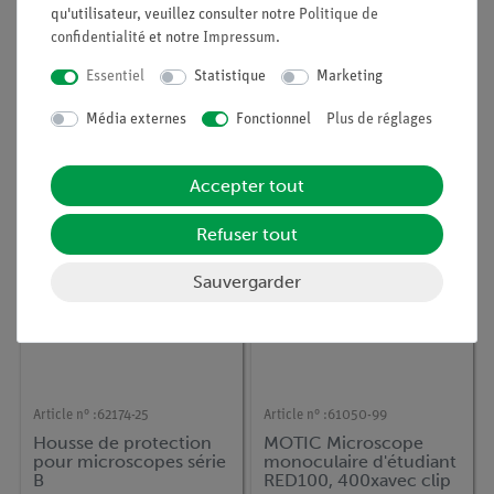
qu'utilisateur, veuillez consulter notre
Politique de
confidentialité
et notre
Impressum
.
Article n° :
63062-99
Article n° :
61061-99
Essentiel
Statistique
Marketing
SWIFT stéréo
Microscope
microscope SM102-C
binoculaire, RED220
Média externes
Fonctionnel
Plus de réglages
Accepter tout
Refuser tout
Sauvergarder
Article n° :
62174-25
Article n° :
61050-99
Housse de protection
MOTIC Microscope
pour microscopes série
monoculaire d'étudiant
B
RED100, 400xavec clip