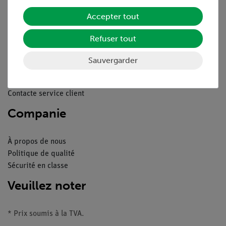
Service
Accepter tout
Refuser tout
Aperçu du service
Téléchargements
Sauvergarder
Catalogue
Webinaires et vidéos
Contacte service client
Companie
À propos de nous
Politique de qualité
Sécurité en classe
Veuillez noter
* Prix soumis à la TVA.