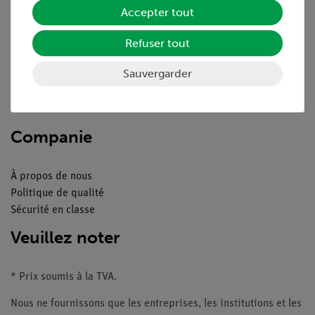
Service
Accepter tout
Refuser tout
Aperçu du service
Téléchargements
Sauvergarder
Catalogue
Webinaires et vidéos
Contacte service client
Companie
À propos de nous
Politique de qualité
Sécurité en classe
Veuillez noter
* Prix soumis à la TVA.
Nous ne fournissons que les entreprises, les institutions et les