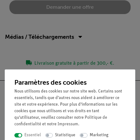
Demander une offre
Médias / Téléchargements
Livraison gratuite à partir de 300,- €.
Paramètres des cookies
Nous utilisons des cookies sur notre site web. Certains sont
essentiels, tandis que d'autres nous aident à améliorer ce
site et votre expérience. Pour plus d'informations sur les
Nach oben
cookies que nous utilisons et vos droits en tant
qu'utilisateur, veuillez consulter notre
Politique de
confidentialité
et notre
Impressum
.
Légal
Essentiel
Statistique
Marketing