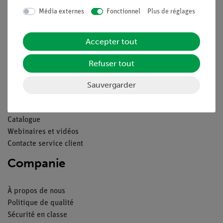
Média externes
Fonctionnel
Plus de réglages
Contact
Conditions générales de vente
Déclaration de confidentialité
Accepter tout
Mentions légales
Refuser tout
Service
Sauvergarder
Aperçu du service
Téléchargements
Catalogue
Webinaires et vidéos
Contacte service client
Companie
À propos de nous
Politique de qualité
Sécurité en classe