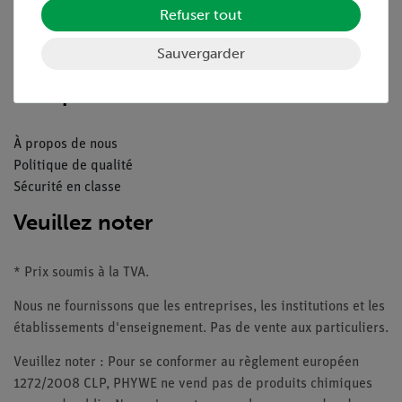
Refuser tout
Catalogue
Webinaires et vidéos
Sauvergarder
Contacte service client
Companie
À propos de nous
Politique de qualité
Sécurité en classe
Veuillez noter
* Prix soumis à la TVA.
Nous ne fournissons que les entreprises, les institutions et les
établissements d'enseignement. Pas de vente aux particuliers.
Veuillez noter : Pour se conformer au règlement européen
1272/2008 CLP, PHYWE ne vend pas de produits chimiques