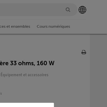
ces et ensembles
Cours numériques
sière 33 ohms, 160 W
 : Équipement et accessoires
rs