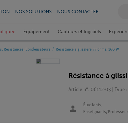
TION
NOS SOLUTIONS
NOUS CONTACTER
pliquée
Équipement
Capteurs et logiciels
Expérien
es, Résistances, Condensateurs
Résistance à glissière 33 ohms, 160 W
Résistance à glis
Article n°. 06112-03 | Type
Étudiants,
Enseignants/Professeu