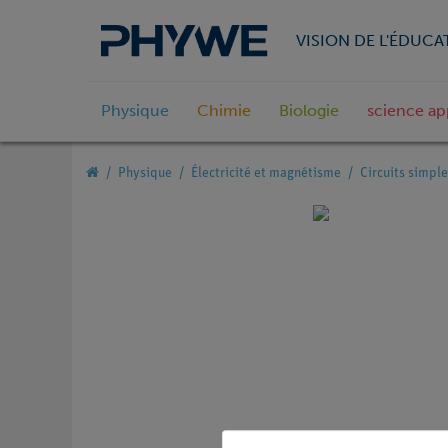
VISION DE L'ÉDUCA
Physique
Chimie
Biologie
science ap
Physique
Électricité et magnétisme
Circuits simpl