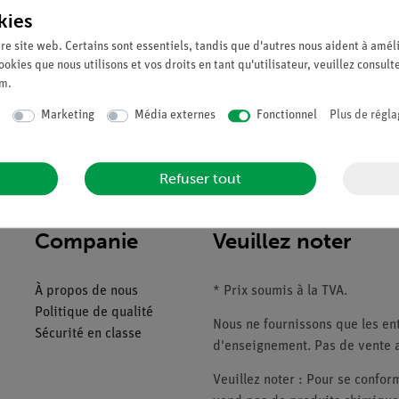
kies
Demander une off
re site web. Certains sont essentiels, tandis que d'autres nous aident à améli
ookies que nous utilisons et vos droits en tant qu'utilisateur, veuillez consult
um
.
Marketing
Média externes
Fonctionnel
Plus de régla
Refuser tout
Companie
Veuillez noter
À propos de nous
* Prix soumis à la TVA.
Politique de qualité
Nous ne fournissons que les ent
Sécurité en classe
d'enseignement. Pas de vente a
Veuillez noter : Pour se conf