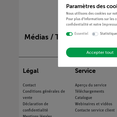
Paramètres des coo
Nous utilisons des cookies sur not
Pour plus d'informations sur les c
confidentialité
et notre
Impress
Essentiel
Statistique
Médias / Téléchargements
Accepter tout
Légal
Service
Contact
Aperçu du service
Conditions générales de
Téléchargements
vente
Catalogue
Déclaration de
Webinaires et vidéos
confidentialité
Contacte service client
Mentions légales