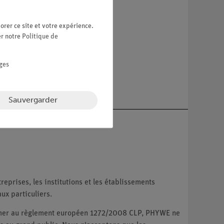
re
orer ce site et votre expérience.
er notre
Politique de
ges
Sauvergarder
reprises, les institutions et les établissements
ux particuliers.
ormer au règlement européen 1272/2008 CLP, PHYWE ne