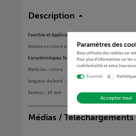
Description
Fonction et Applications
Paramètres des coo
Anneau en cuivre avec fente. Convient aux noyaux de
Nous utilisons des cookies sur not
Caractéristiques Techniques
Pour plus d'informations sur les c
confidentialité
et notre
Impress
Matériau : cuivre
Essentiel
Statistique
longueur du bord : 43 mm
hauteur : 10 mm
Accepter tout
Médias / Téléchargements