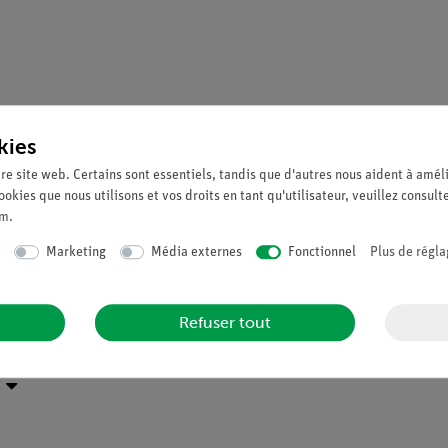
kies
 fer de 30 x 30 mm² de section.
re site web. Certains sont essentiels, tandis que d'autres nous aident à améli
ookies que nous utilisons et vos droits en tant qu'utilisateur, veuillez consult
um
.
Marketing
Média externes
Fonctionnel
Plus de régla
Refuser tout