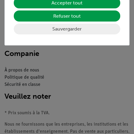
Accepter tout
Aperçu du service
Refuser tout
Téléchargements
Catalogue
Sauvergarder
Webinaires et vidéos
Contacte service client
Companie
À propos de nous
Politique de qualité
Sécurité en classe
Veuillez noter
* Prix soumis à la TVA.
Nous ne fournissons que les entreprises, les institutions et les
établissements d'enseignement. Pas de vente aux particuliers.