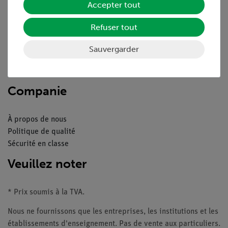
Accepter tout
Aperçu du service
Refuser tout
Téléchargements
Catalogue
Sauvergarder
Webinaires et vidéos
Contacte service client
Companie
À propos de nous
Politique de qualité
Sécurité en classe
Veuillez noter
* Prix soumis à la TVA.
Nous ne fournissons que les entreprises, les institutions et les
établissements d'enseignement. Pas de vente aux particuliers.