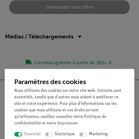
Demander une offre
Médias / Téléchargements
Livraison gratuite à partir de 300,- €.
Paramètres des cookies
Nous utilisons des cookies sur notre site web. Certains sont
essentiels, tandis que d'autres nous aident à améliorer ce
site et votre expérience. Pour plus d'informations sur les
Nach oben
cookies que nous utilisons et vos droits en tant
qu'utilisateur, veuillez consulter notre
Politique de
confidentialité
et notre
Impressum
.
Légal
Essentiel
Statistique
Marketing