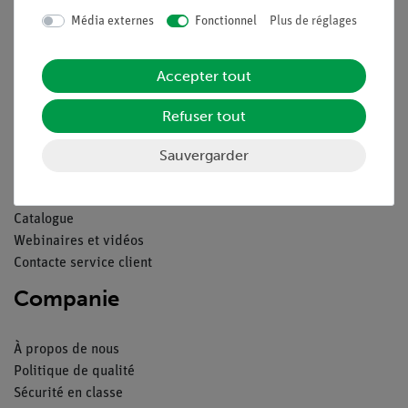
Média externes
Fonctionnel
Plus de réglages
Contact
Conditions générales de vente
Déclaration de confidentialité
Accepter tout
Mentions légales
Refuser tout
Service
Sauvergarder
Aperçu du service
Téléchargements
Catalogue
Webinaires et vidéos
Contacte service client
Companie
À propos de nous
Politique de qualité
Sécurité en classe