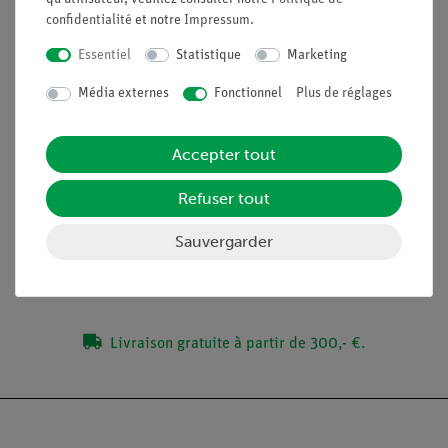
Équation de Bragg
confidentialité
et notre
Impressum
.
Le modèle atomique de Bohr
Schéma des niveaux d'énergie atomique
Essentiel
Statistique
Marketing
Loi de Moseley
Média externes
Fonctionnel
Plus de réglages
Constante de Rydberg
Constante de blindage
Accepter tout
Contenu de livraison
Refuser tout
Sauvergarder
Médias / Téléchargements
Livraison gratuite à partir de 300,- €.