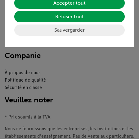
Accepter tout
Aperçu du service
Refuser tout
Téléchargements
Catalogue
Sauvergarder
Webinaires et vidéos
Contacte service client
Companie
À propos de nous
Politique de qualité
Sécurité en classe
Veuillez noter
* Prix soumis à la TVA.
Nous ne fournissons que les entreprises, les institutions et les
établissements d'enseignement. Pas de vente aux particuliers.