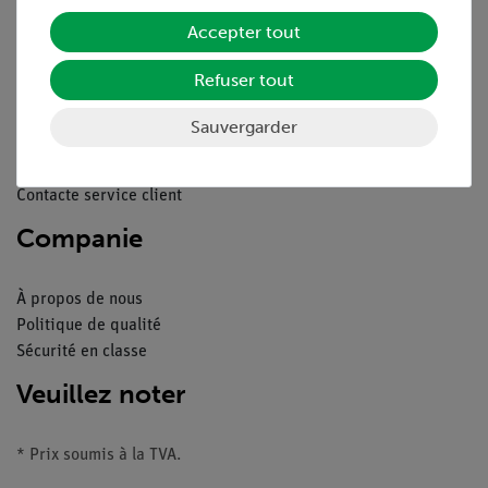
Service
Accepter tout
Refuser tout
Aperçu du service
Téléchargements
Sauvergarder
Catalogue
Webinaires et vidéos
Contacte service client
Companie
À propos de nous
Politique de qualité
Sécurité en classe
Veuillez noter
* Prix soumis à la TVA.