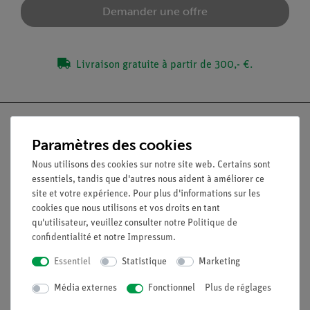
Demander une offre
Livraison gratuite à partir de 300,- €.
Paramètres des cookies
Nous utilisons des cookies sur notre site web. Certains sont
Nach oben
essentiels, tandis que d'autres nous aident à améliorer ce
site et votre expérience. Pour plus d'informations sur les
cookies que nous utilisons et vos droits en tant
Légal
qu'utilisateur, veuillez consulter notre
Politique de
confidentialité
et notre
Impressum
.
Contact
Essentiel
Statistique
Marketing
Conditions générales de vente
Déclaration de confidentialité
Média externes
Fonctionnel
Plus de réglages
Mentions légales