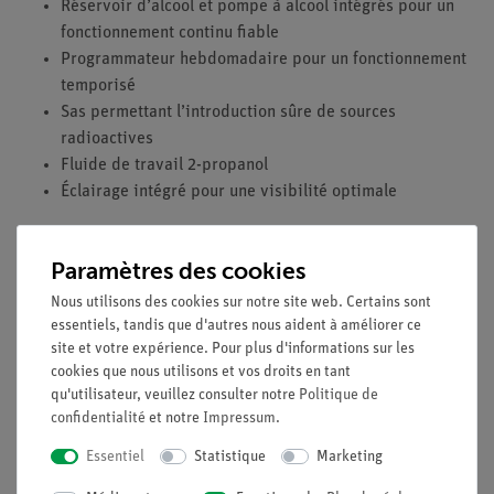
Réservoir d’alcool et pompe à alcool intégrés pour un
fonctionnement continu fiable
Programmateur hebdomadaire pour un fonctionnement
temporisé
Sas permettant l’introduction sûre de sources
radioactives
Fluide de travail 2-propanol
Éclairage intégré pour une visibilité optimale
Caractéristiques techniques
Paramètres des cookies
Puissance absorbée 0,9 kVA
Raccordement
115 V
, 50/60 Hz
Nous utilisons des cookies sur notre site web. Certains sont
essentiels, tandis que d'autres nous aident à améliorer ce
Dimensions 640 × 640 × 600 mm
site et votre expérience. Pour plus d'informations sur les
Masse 80 kg
cookies que nous utilisons et vos droits en tant
qu'utilisateur, veuillez consulter notre
Politique de
Attention : Cet appareil est conçu uniquement pour
confidentialité
et notre
Impressum
.
des tensions secteur de 115 V !
Essentiel
Statistique
Marketing