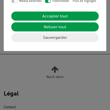
Média externes
Fonctionnel
Plus de réglages
Contenu de livraison
Accepter tout
Médias / Téléchargements
Refuser tout
Sauvergarder
Livraison gratuite à partir de 300,- €.
Nach oben
Légal
Contact