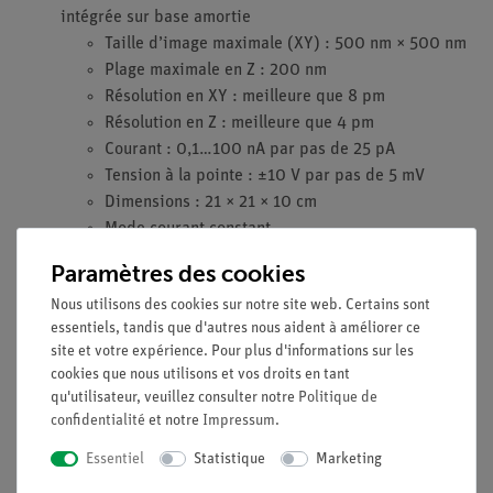
intégrée sur base amortie
Taille d’image maximale (XY) : 500 nm × 500 nm
Plage maximale en Z : 200 nm
Résolution en XY : meilleure que 8 pm
Résolution en Z : meilleure que 4 pm
Courant : 0,1…100 nA par pas de 25 pA
Tension à la pointe : ±10 V par pas de 5 mV
Dimensions : 21 × 21 × 10 cm
Mode courant constant
Mode hauteur constante
Paramètres des cookies
Spectroscopie courant-tension
Nous utilisons des cookies sur notre site web. Certains sont
Spectroscopie courant-distance
essentiels, tandis que d'autres nous aident à améliorer ce
Électronique de commande avec interface USB,
site et votre expérience. Pour plus d'informations sur les
convertisseurs N/A 16 bits pour XYZ, jusqu’à 7
cookies que nous utilisons et vos droits en tant
canaux de mesure, vitesse de balayage maximale
qu'utilisateur, veuillez consulter notre
Politique de
de 60 ms/ligne
confidentialité
et notre
Impressum
.
Capot avec loupe : grossissement 10×
Essentiel
Statistique
Marketing
Jeu d’outils pour la fabrication et le montage des
pointes tunnel