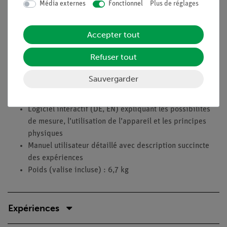
Média externes
Fonctionnel
Plus de réglages
Fil Pt-Ir pour pointes tunnel : longueur 30 cm, diamètre
0,25 mm
Accepter tout
Jeu d’échantillons : graphite (HOPG), films d’or (111), 4
porte-échantillons vides
Refuser tout
Alimentation : 100–240 V, 50/60 Hz, câble USB
Valise de transport pour l’appareil et les accessoires
Sauvergarder
Logiciel multilingue (DE, EN, …) pour la mesure,
l’analyse et la visualisation en 1D, 2D et 3D
Logiciel interactif (DE, EN) expliquant les possibilités
de mesure, l’utilisation de l’appareil et les principes
physiques
Manuel utilisateur détaillé avec description succincte
des expériences
Poids (valise incluse) : 6,7 kg
Expériences