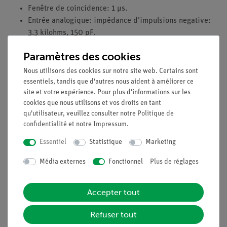
Fenêtre de coincidence: 1 µs.
Entrée analogique: impédance d'impulsions negative:
3.3 kilohms, 150 pF.
Amplification: trois niveaux, env. 6, 12 and 24 (réglage
Paramètres des cookies
numérique).
Hauteur d'impulsions: max. 4 V.
Nous utilisons des cookies sur notre site web. Certains sont
Sortie analogique: impulsion positive 0 to 4 V-
essentiels, tandis que d'autres nous aident à améliorer ce
site et votre expérience. Pour plus d'informations sur les
Durée d'impulsion: env. 15 µs offset.
cookies que nous utilisons et vos droits en tant
Résolution digitale 12-bit.
qu'utilisateur, veuillez consulter notre
Politique de
Maximum offset: 4 V.
confidentialité
et notre
Impressum
.
Entrée logique (TTL) pour mesures synchronisées par
niveau de tension.
Essentiel
Statistique
Marketing
Prise de diode: ± 12 V / max. 30 mA.
Média externes
Fonctionnel
Plus de réglages
Prise BNC (tension bias): -33, -66, -99 V.
Boîtier plastique antichoc avec poignée.
Dimensions H×W×D (mm): 90x140x130.
Accepter tout
Alimentation: 115/230 V~, 50/60 Hz.
Refuser tout
Poids: 1550 g.