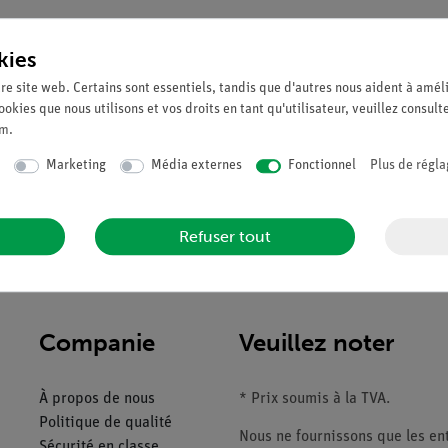
Demander une off
kies
re site web. Certains sont essentiels, tandis que d'autres nous aident à améli
ookies que nous utilisons et vos droits en tant qu'utilisateur, veuillez consult
um
.
Marketing
Média externes
Fonctionnel
Plus de régla
Refuser tout
Companie
Veuillez noter
À propos de nous
* Prix soumis à la TVA.
Politique de qualité
Nous ne fournissons que les ent
Sécurité en classe