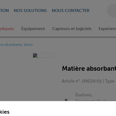
TION
NOS SOLUTIONS
NOUS CONTACTER
pliquée
Équipement
Capteurs et logiciels
Expérien
ère absorbante, béton
Matière absorban
Article n°. 09029-05 | Type
Étudiants,
Enseignants/Professeur
Étudiants
kies