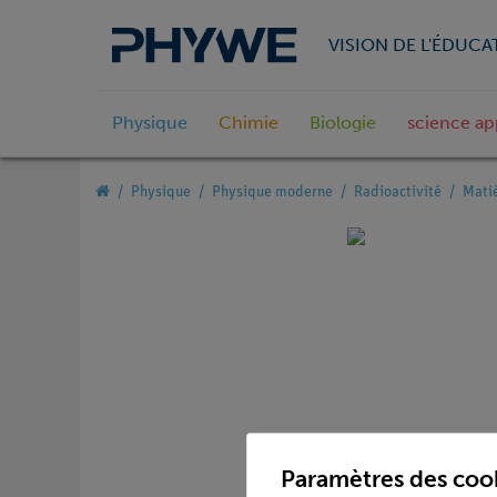
VISION DE L'ÉDUCA
Physique
Chimie
Biologie
science ap
Physique
Physique moderne
Radioactivité
Mati
Paramètres des coo