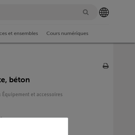
ces et ensembles
Cours numériques
te, béton
 : Équipement et accessoires
s,