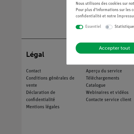
Nous utilisons des cookies sur not
Pour plus d'informations sur les c
confidentialité
et notre
Impress
Essentiel
Statistique
Accepter tout
Légal
Service
Contact
Aperçu du service
Conditions générales de
Téléchargements
vente
Catalogue
Déclaration de
Webinaires et vidéos
confidentialité
Contacte service client
Mentions légales