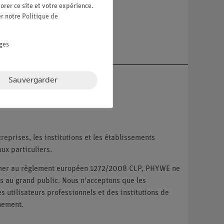
orer ce site et votre expérience.
er notre
Politique de
re
ges
Sauvergarder
reprises, les institutions et les établissements
ux particuliers.
ormer au règlement européen 1272/2008 CLP, PHYWE ne
 au grand public. Nous n'acceptons que les
utilisateurs professionnels et des institutions de
nement.