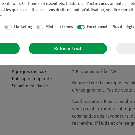
re site web. Certains sont essentiels, tandis que d'autres nous aident à améli
ookies que nous utilisons et vos droits en tant qu'utilisateur, veuillez consult
um
.
Demander une off
Marketing
Média externes
Fonctionnel
Plus de régla
Refuser tout
Companie
Veuillez noter
À propos de nous
* Prix soumis à la TVA.
Politique de qualité
Nous ne fournissons que les ent
Sécurité en classe
d'enseignement. Pas de vente a
Veuillez noter : Pour se conf
vend pas de produits chimiques
commandes des revendeurs, des 
recherche, d'étude et d'enseig