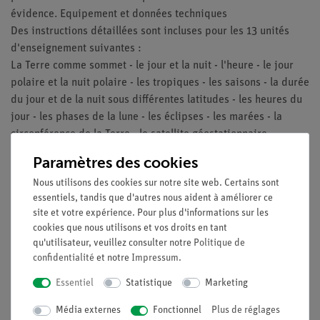
évidence. Equipement et données techniques
Des instructions détaillées sont incluses pour les 13 unités
d'enseignement suivantes :
La Terre comme sommet - le jour et la nuit - l'heure - le jour
polaire et la nuit polaire - les tropiques - les saisons - la durée
du jour et de la nuit sous différentes latitudes - les heures du
jour - les phases de la lune - les éclipses - les marées - la
circonférence de la Terre - le satellite géostationnaire.
Paramètres des cookies
Equipement et données techniques
- Diamètre du globe : 100 mm.
Nous utilisons des cookies sur notre site web. Certains sont
- Tension de raccordement : 230 V ~ (bloc d'alimentation
essentiels, tandis que d'autres nous aident à améliorer ce
inclus)
site et votre expérience. Pour plus d'informations sur les
cookies que nous utilisons et vos droits en tant
- Dimensions (mm) : 650 x 250 x 250.
qu'utilisateur, veuillez consulter notre
Politique de
- Poids : 3 kg.
confidentialité
et notre
Impressum
.
Essentiel
Statistique
Marketing
Média externes
Fonctionnel
Plus de réglages