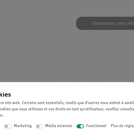
Demander une off
s et constantes pour les chariots sur la piste de démonstration. Il 
le pour le compteur.
kies
re site web. Certains sont essentiels, tandis que d'autres nous aident à améli
ookies que nous utilisons et vos droits en tant qu'utilisateur, veuillez consult
ntenant un ressort hélicoïdal pour accélérer un cylindre en matéri
um
.
Marketing
Média externes
Fonctionnel
Plus de régla