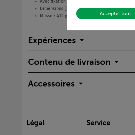
Avec fixation rapide pour motiontrack.
Dimensions (mm) : 330 (50) × 40 × 110.
Accepter tout
Masse : 412 g.
Expériences
Contenu de livraison
Accessoires
Légal
Service