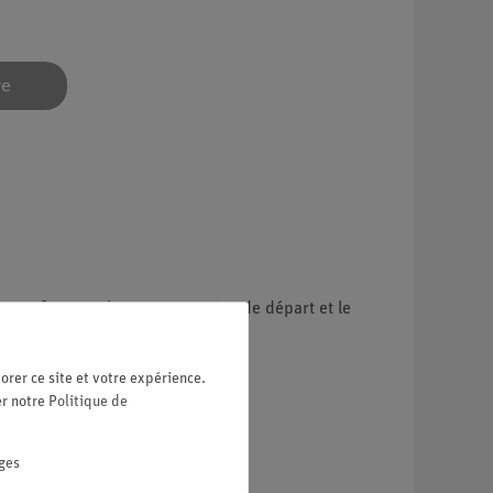
re
peut fixer un chariot en position de départ et le
orer ce site et votre expérience.
er notre
Politique de
au ferromagnétique.
ges