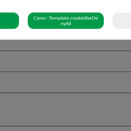
формы, содержащим спиральную пружину для ускорения цил
гося расцепителя
ель.
Ceres::Template.cookieBarDe
nyAll
движения.