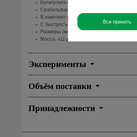
Катапульта с корпусом цилиндрической 
Срабатывание при помощи навинчивающе
В комплект входит проволочный расцепит
Все принять
С быстросъемным креплением для трека 
Размеры (мм): 330 (50) × 40 × 110.
Масса: 412 g.
Эксперименты
Объём поставки
Принадлежности