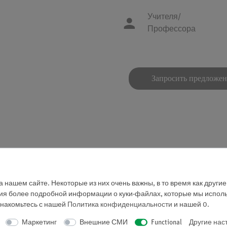
Учителя/
Профессора
Запросить предложе
янную начальную скорость для тележек на демонстрационно
 нашем сайте. Некоторые из них очень важны, в то время как други
льным импульсом триггера для счетчика.
ния более подробной информации о куки-файлах, которые мы исполь
знакомьтесь с нашей
Политика конфиденциальности
и нашей
0
.
Маркетинг
Внешние СМИ
Functional
Другие нас