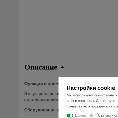
Описание
Функции и применение
Настройки cookie
Это устройство обеспечивает заданную, посто
Мы используем куки-файлы на
стартовом положении и отпускать ее с паралле
сайт и ваш опыт. Для получе
пользователя, пожалуйста, о
Оборудование и технические данные
Важно
Статистика