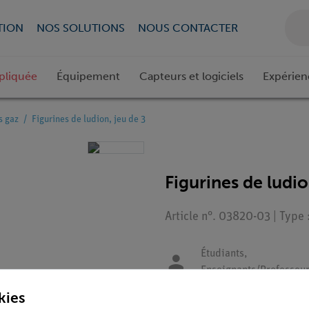
TION
NOS SOLUTIONS
NOUS CONTACTER
pliquée
Équipement
Capteurs et logiciels
Expérien
s gaz
Figurines de ludion, jeu de 3
Figurines de ludio
Article n°. 03820-03 | Type
Étudiants,
Enseignants/Professeu
kies