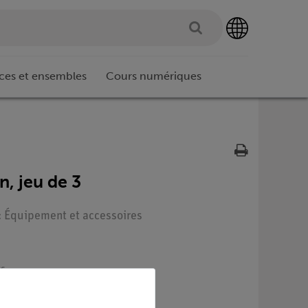
ces et ensembles
Cours numériques
n, jeu de 3
 : Équipement et accessoires
rs