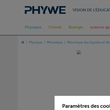
VISION DE L'ÉDUCA
Physique
Chimie
Biologie
science ap
Physique
Mécanique
Mécanique des liquides et de
Paramètres des coo