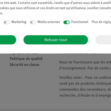
re site web. Certains sont essentiels, tandis que d'autres nous aident à améli
ookies que nous utilisons et vos droits en tant qu'utilisateur, veuillez consult
Demander une off
um
.
Marketing
Média externes
Fonctionnel
Plus de régla
Companie
Veuillez noter
Refuser tout
À propos de nous
* Prix soumis à la TVA.
Politique de qualité
Nous ne fournissons que les ent
Sécurité en classe
d'enseignement. Pas de vente a
Veuillez noter : Pour se conf
vend pas de produits chimiques
commandes des revendeurs, des 
recherche, d'étude et d'enseig