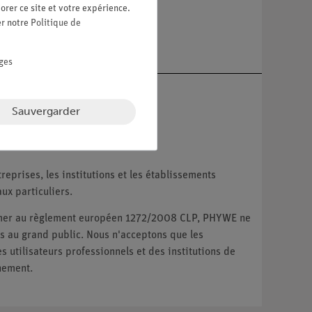
orer ce site et votre expérience.
er notre
Politique de
re
ges
Sauvergarder
reprises, les institutions et les établissements
ux particuliers.
ormer au règlement européen 1272/2008 CLP, PHYWE ne
 au grand public. Nous n'acceptons que les
utilisateurs professionnels et des institutions de
nement.