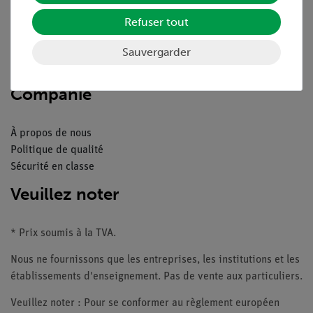
Aperçu du service
Téléchargements
Refuser tout
Catalogue
Webinaires et vidéos
Sauvergarder
Contacte service client
Companie
À propos de nous
Politique de qualité
Sécurité en classe
Veuillez noter
* Prix soumis à la TVA.
Nous ne fournissons que les entreprises, les institutions et les
établissements d'enseignement. Pas de vente aux particuliers.
Veuillez noter : Pour se conformer au règlement européen