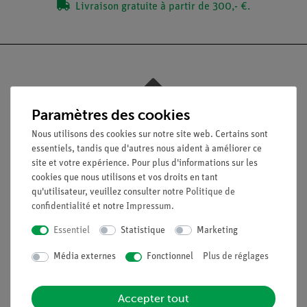
Livraison gratuite à partir de 300,- €.
Nach oben
Paramètres des cookies
Nous utilisons des cookies sur notre site web. Certains sont
essentiels, tandis que d'autres nous aident à améliorer ce
Légal
site et votre expérience. Pour plus d'informations sur les
cookies que nous utilisons et vos droits en tant
qu'utilisateur, veuillez consulter notre
Politique de
Contact
confidentialité
et notre
Impressum
.
Conditions générales de vente
Déclaration de confidentialité
Essentiel
Statistique
Marketing
Mentions légales
Média externes
Fonctionnel
Plus de réglages
Service
Accepter tout