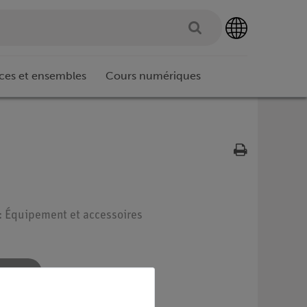
ces et ensembles
Cours numériques
 : Équipement et accessoires
re