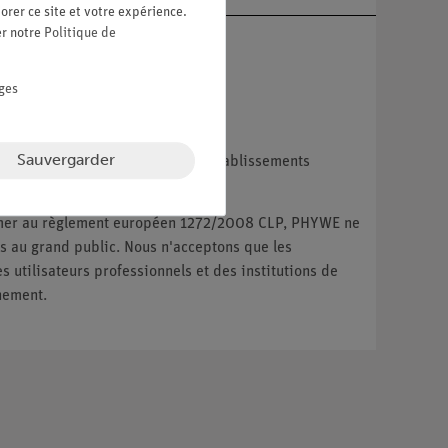
orer ce site et votre expérience.
er notre
Politique de
ges
Sauvergarder
reprises, les institutions et les établissements
ux particuliers.
ormer au règlement européen 1272/2008 CLP, PHYWE ne
 au grand public. Nous n'acceptons que les
utilisateurs professionnels et des institutions de
nement.