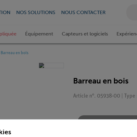
TION
NOS SOLUTIONS
NOUS CONTACTER
pliquée
Équipement
Capteurs et logiciels
Expérien
Barreau en bois
Barreau en bois
Article n°. 05938-00 | Type
Demander une off
kies