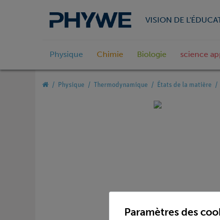
VISION DE L'ÉDUCA
Physique
Chimie
Biologie
science ap
Physique
Thermodynamique
États de la matière
Paramètres des coo