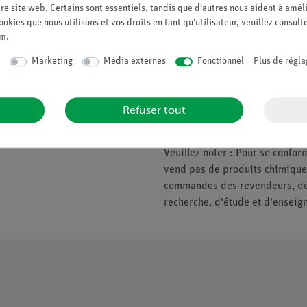
re site web. Certains sont essentiels, tandis que d'autres nous aident à améli
ookies que nous utilisons et vos droits en tant qu'utilisateur, veuillez consult
um
.
Companie
Veuillez noter
Marketing
Média externes
Fonctionnel
Plus de régla
À propos de nous
* Prix soumis à la TVA.
Politique de qualité
Refuser tout
Nous ne fournissons que les ent
Sécurité en classe
d'enseignement. Pas de vente a
Veuillez noter : Pour se conf
vend pas de produits chimiques
commandes des revendeurs, des 
recherche, d'étude et d'enseig