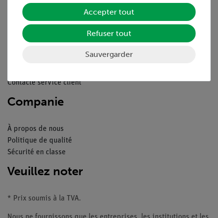
Service
Accepter tout
Refuser tout
Aperçu du service
Téléchargements
Sauvergarder
Catalogue
Webinaires et vidéos
Contacte service client
Companie
À propos de nous
Politique de qualité
Sécurité en classe
Veuillez noter
* Prix soumis à la TVA.
Nous ne fournissons que les entreprises, les institutions et les