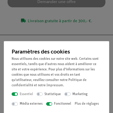
Demander une offre
Livraison gratuite à partir de 300,- €.
Paramètres des cookies
Nach oben
Nous utilisons des cookies sur notre site web. Certains sont
essentiels, tandis que d'autres nous aident à améliorer ce
site et votre expérience. Pour plus d'informations sur les
Légal
cookies que nous utilisons et vos droits en tant
qu'utilisateur, veuillez consulter notre
Politique de
confidentialité
et notre
Impressum
.
Contact
Essentiel
Statistique
Marketing
Conditions générales de vente
Déclaration de confidentialité
Média externes
Fonctionnel
Plus de réglages
Mentions légales